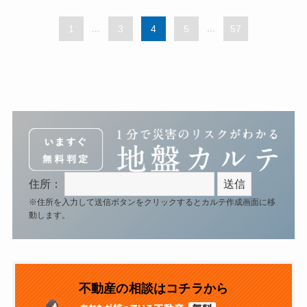
1
...
3
4
5
...
57
住所：
※住所を入力して送信ボタンをクリックするとカルテ作成画面に移
動します。
不動産の相談はコチラから