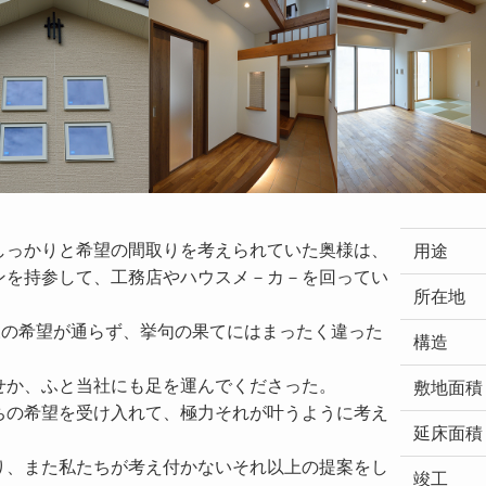
しっかりと希望の間取りを考えられていた奥様は、
用途
ンを持参して、工務店やハウスメ－カ－を回ってい
所在地
様の希望が通らず、挙句の果てにはまったく違った
構造


か、ふと当社にも足を運んでくださった。

敷地面積
ちの希望を受け入れて、極力それが叶うように考え
延床面積
り、また私たちが考え付かないそれ以上の提案をし
竣工