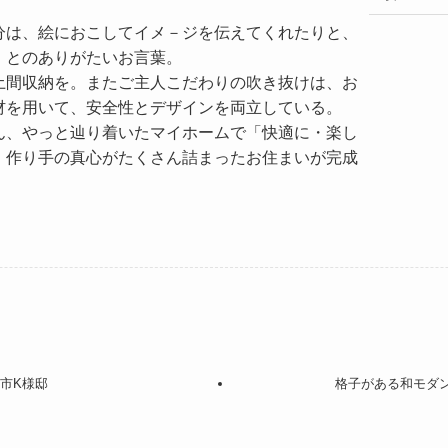
分は、絵におこしてイメ－ジを伝えてくれたりと、
とのありがたいお言葉。

土間収納を。またご主人こだわりの吹き抜けは、お
材を用いて、安全性とデザインを両立している。

ん、やっと辿り着いたマイホームで「快適に・楽し
、作り手の真心がたくさん詰まったお住まいが完成
市K様邸
格子がある和モダ