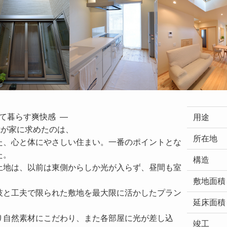
暮らす爽快感  ―

用途
が家に求めたのは、

所在地
た、心と体にやさしい住まい。一番のポイントとな
。

構造
土地は、以前は東側からしか光が入らず、昼間も室
敷地面積
技と工夫で限られた敷地を最大限に活かしたプラン
延床面積
り自然素材にこだわり、また各部屋に光が差し込
竣工