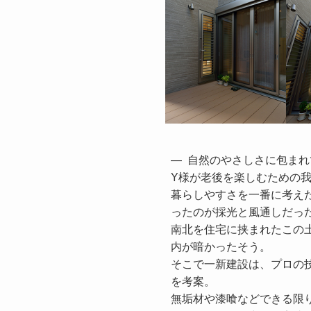
—  自然のやさしさに包まれて
Y様が老後を楽しむための我
暮らしやすさを一番に考え
ったのが採光と風通しだった
南北を住宅に挟まれたこの
内が暗かったそう。

そこで一新建設は、プロの
を考案。

無垢材や漆喰などできる限