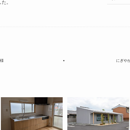
した。
㐂様
にぎや