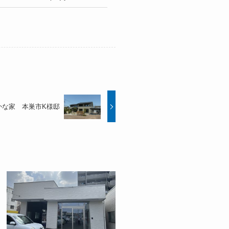
かな家 本巣市K様邸