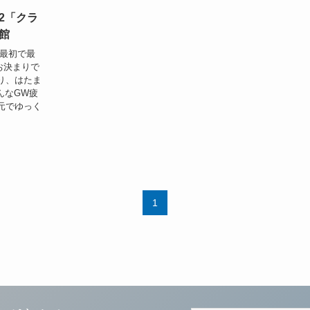
12「クラ
館
が最初で最
お決まりで
り、はたま
んなGW疲
元でゆっく
1